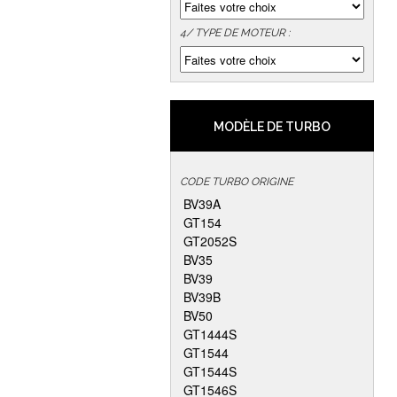
4/ TYPE DE MOTEUR :
MODÈLE DE TURBO
CODE TURBO ORIGINE
BV39A
GT154
GT2052S
BV35
BV39
BV39B
BV50
GT1444S
GT1544
GT1544S
GT1546S