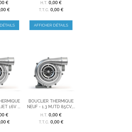
00 €
0,00 €
H.T.
,00 €
0,00 €
T.T.C.
DÉTAILS
AFFICHER DÉTAILS
THERMIQUE
BOUCLIER THERMIQUE
JET 16V ...
NEUF - 1.3 MJTD 85CV,...
00 €
0,00 €
H.T.
,00 €
0,00 €
T.T.C.