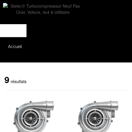
L'entreprise
Savoir-faire
Accès partenaire
Accueil
Catalogue
9
résultats