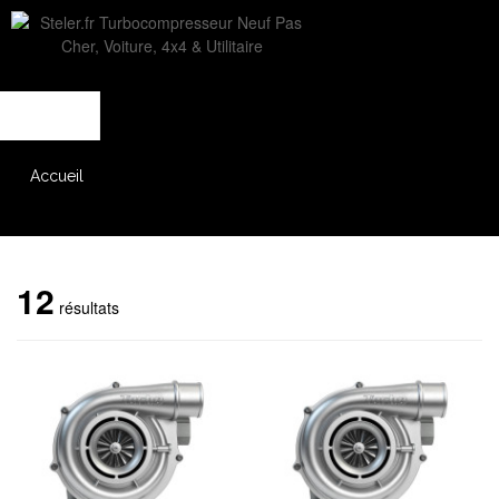
L'entreprise
Savoir-faire
Accès partenaire
Accueil
Catalogue
12
résultats