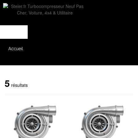
L'entreprise
Savoir-faire
Accès partenaire
Accueil
Catalogue
5
résultats