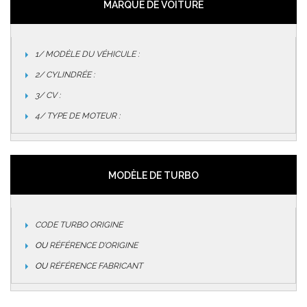
MARQUE DE VOITURE
1/ MODÈLE DU VÉHICULE :
2/ CYLINDRÉE :
3/ CV :
4/ TYPE DE MOTEUR :
MODÈLE DE TURBO
CODE TURBO ORIGINE
OU
RÉFÉRENCE D’ORIGINE
OU
RÉFÉRENCE FABRICANT