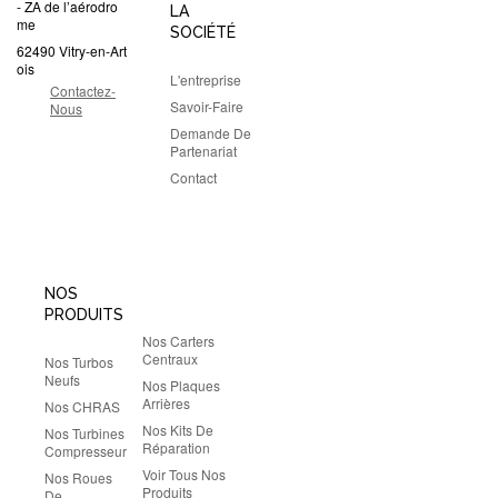
- ZA de l’aérodro
LA
me
SOCIÉTÉ
62490 Vitry-en-Art
ois
L'entreprise
Contactez-
Savoir-Faire
Nous
Demande De
Partenariat
Contact
NOS
PRODUITS
Nos Carters
Centraux
Nos Turbos
Neufs
Nos Plaques
Arrières
Nos CHRAS
Nos Kits De
Nos Turbines
Réparation
Compresseur
Voir Tous Nos
Nos Roues
Produits
De