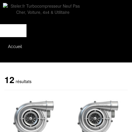
L'entreprise
Savoir-faire
Accès partenaire
Accueil
Catalogue
12
résultats