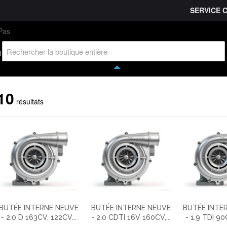
SERVICE 
L'entreprise
Savoir-faire
Accès partenaire
Ca
l
10
résultats
BUTÉE INTERNE NEUVE
BUTÉE INTERNE NEUVE
BUTÉE INTE
- 2.0 D 163CV, 122CV...
- 2.0 CDTI 16V 160CV,...
- 1.9 TDI 90