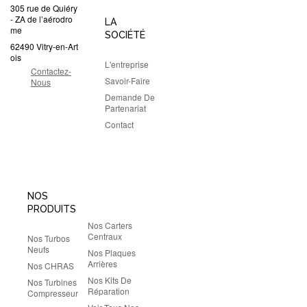
305 rue de Quiéry
- ZA de l’aérodro
LA
me
SOCIÉTÉ
62490 Vitry-en-Art
ois
L'entreprise
Contactez-
Savoir-Faire
Nous
Demande De
Partenariat
Contact
NOS
PRODUITS
Nos Carters
Centraux
Nos Turbos
Neufs
Nos Plaques
Arrières
Nos CHRAS
Nos Kits De
Nos Turbines
Réparation
Compresseur