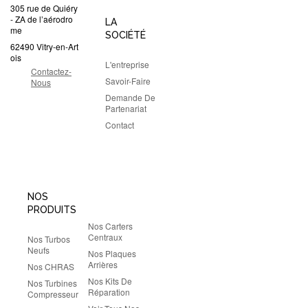
305 rue de Quiéry
- ZA de l’aérodro
LA
me
SOCIÉTÉ
62490 Vitry-en-Art
ois
L'entreprise
Contactez-
Savoir-Faire
Nous
Demande De
Partenariat
Contact
NOS
PRODUITS
Nos Carters
Centraux
Nos Turbos
Neufs
Nos Plaques
Arrières
Nos CHRAS
Nos Kits De
Nos Turbines
Réparation
Compresseur