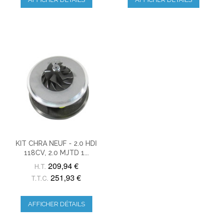
KIT CHRA NEUF - 2.0 HDI
118CV, 2.0 MJTD 1...
209,94 €
H.T.
251,93 €
T.T.C.
AFFICHER DÉTAILS