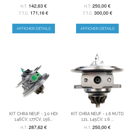
142,63 €
250,00 €
H.T.
H.T.
171,16 €
300,00 €
T.T.C.
T.T.C.
AFFICHER DÉTAILS
AFFICHER DÉTAILS
KIT CHRA NEUF - 3.0 HDI
KIT CHRA NEUF - 1.6 MJTD
146CV, 177CV, 156...
121, 145CV, 1.6 ...
287,62 €
250,00 €
H.T.
H.T.