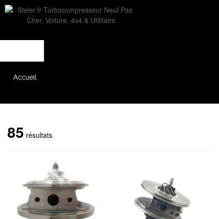
L'entreprise
Savoir-faire
Accès partenaire
Accueil
Catalogue
85
résultats