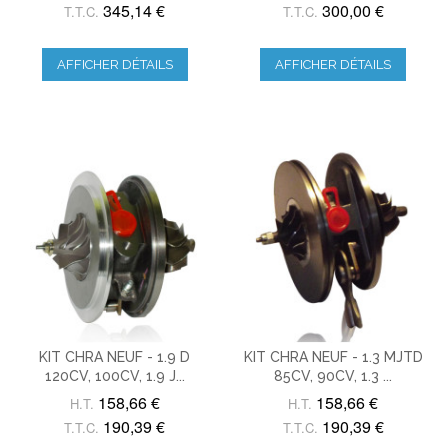
345,14 €
300,00 €
T.T.C.
T.T.C.
AFFICHER DÉTAILS
AFFICHER DÉTAILS
KIT CHRA NEUF - 1.9 D
KIT CHRA NEUF - 1.3 MJTD
120CV, 100CV, 1.9 J...
85CV, 90CV, 1.3 ...
158,66 €
158,66 €
H.T.
H.T.
190,39 €
190,39 €
T.T.C.
T.T.C.