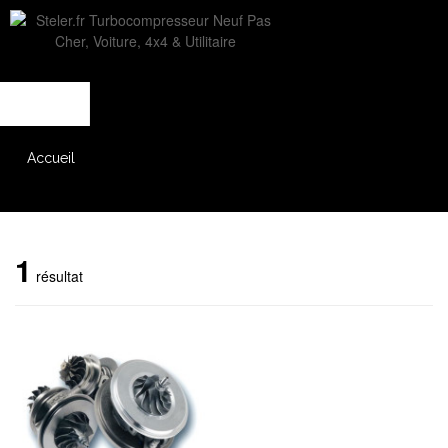
L'entreprise
Savoir-faire
Accès partenaire
Accueil
Catalogue
1
résultat