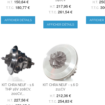
150,64 €
250
H.T.
H.T.
217,95 €
H.T.
180,77 €
30
T.T.C.
T.T.C.
261,54 €
T.T.C.
AFFICHER DÉTAILS
AFFICHER 
AFFICHER DÉTAILS
KIT CHRA NEUF - 1.6
KIT CHRA NEUF - 1.6 D
THP 16V 208CV,
211CV
200CV,...
212,36 €
H.T.
227,56 €
H.T.
254,83 €
T.T.C.