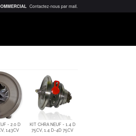
COMMERCIAL
Contactez-nous
par mail
.
talogue
UF - 2.0 D
KIT CHRA NEUF - 1.4 D
CV, 143CV
75CV, 1.4 D-4D 75CV