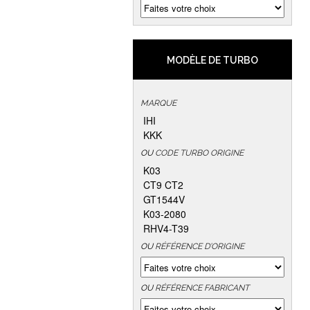
MODÈLE DE TURBO
MARQUE
IHI
KKK
OU
CODE TURBO ORIGINE
K03
CT9 CT2
GT1544V
K03-2080
RHV4-T39
OU
RÉFÉRENCE D’ORIGINE
OU
RÉFÉRENCE FABRICANT