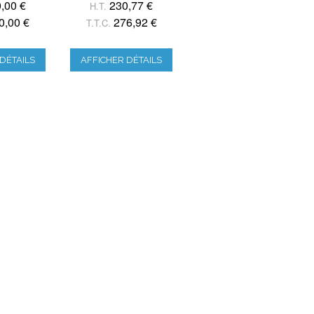
,00 €
230,77 €
H.T.
0,00 €
276,92 €
T.T.C.
DÉTAILS
AFFICHER DÉTAILS