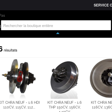
SERVICE 
L'entreprise
Savoir-faire
Accès partenaire
Ca
l
6
résultats
KIT CHRA NEUF - 1.6 HDI
KIT CHRA NEUF - 1.6
KIT CHRA NE
110CV, 115CV, 112...
THP 150CV, 156CV,
116CV, 136
140CV