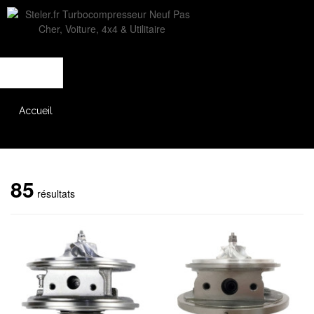
L'entreprise
Savoir-faire
Accès partenaire
Accueil
Catalogue
85
résultats