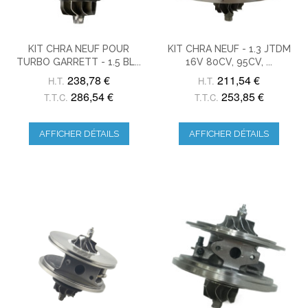
KIT CHRA NEUF POUR
KIT CHRA NEUF - 1.3 JTDM
TURBO GARRETT - 1.5 BL...
16V 80CV, 95CV, ...
238,78 €
211,54 €
H.T.
H.T.
286,54 €
253,85 €
T.T.C.
T.T.C.
AFFICHER DÉTAILS
AFFICHER DÉTAILS