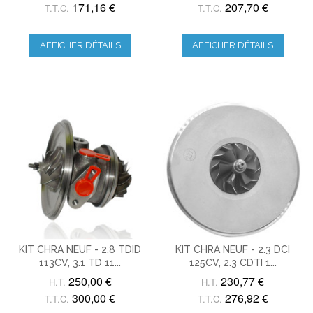
171,16 €
207,70 €
T.T.C.
T.T.C.
AFFICHER DÉTAILS
AFFICHER DÉTAILS
KIT CHRA NEUF - 2.8 TDID
KIT CHRA NEUF - 2.3 DCI
113CV, 3.1 TD 11...
125CV, 2.3 CDTI 1...
250,00 €
230,77 €
H.T.
H.T.
300,00 €
276,92 €
T.T.C.
T.T.C.