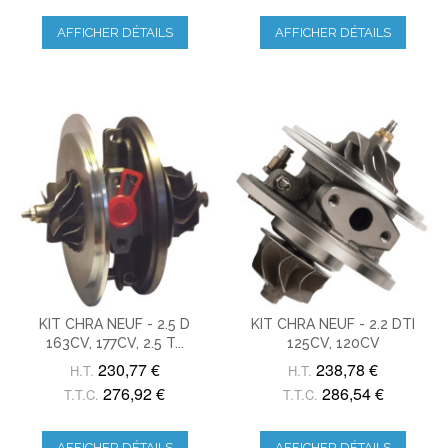
AFFICHER DÉTAILS
AFFICHER DÉTAILS
KIT CHRA NEUF - 2.5 D
KIT CHRA NEUF - 2.2 DTI
163CV, 177CV, 2.5 T...
125CV, 120CV
230,77 €
238,78 €
H.T.
H.T.
276,92 €
286,54 €
T.T.C.
T.T.C.
AFFICHER DÉTAILS
AFFICHER DÉTAILS