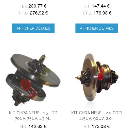
230,77 €
147,44 €
H.T.
H.T.
276,92 €
176,93 €
T.T.C.
T.T.C.
AFFICHER DÉTAILS
AFFICHER DÉTAILS
KIT CHRA NEUF - 1.3 JTD
KIT CHRA NEUF - 2.0 CDTI
70CV, 75CV, 1.3 M...
115CV, 90CV, 2.0...
142,63 €
173,08 €
H.T.
H.T.