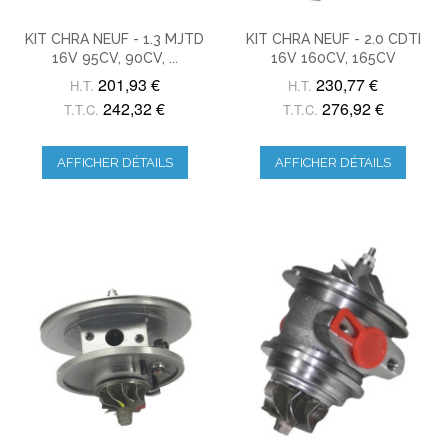
KIT CHRA NEUF - 1.3 MJTD
KIT CHRA NEUF - 2.0 CDTI
16V 95CV, 90CV, ...
16V 160CV, 165CV
201,93 €
230,77 €
H.T.
H.T.
242,32 €
276,92 €
T.T.C.
T.T.C.
AFFICHER DÉTAILS
AFFICHER DÉTAILS