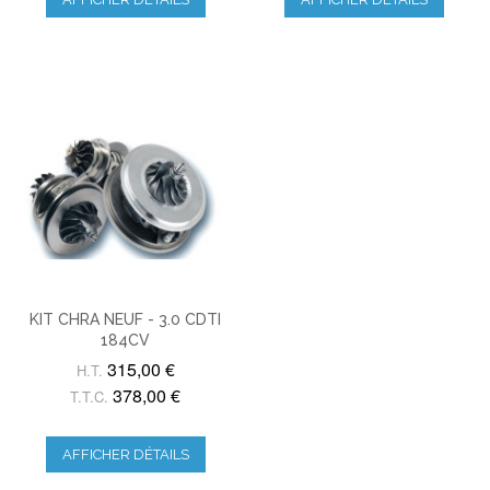
KIT CHRA NEUF - 3.0 CDTI
184CV
315,00 €
H.T.
378,00 €
T.T.C.
AFFICHER DÉTAILS