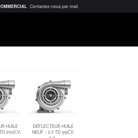
COMMERCIAL
Contactez-nous
par mail
.
talogue
R HUILE
DÉFLECTEUR HUILE
JTD 200CV,
NEUF - 2.7 TD 99CV,
.
3.0...