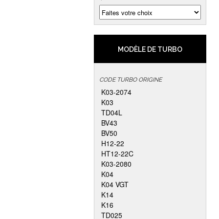
MODÈLE DE TURBO
CODE TURBO ORIGINE
K03-2074
K03
TD04L
BV43
BV50
H12-22
HT12-22C
K03-2080
K04
K04 VGT
K14
K16
TD025