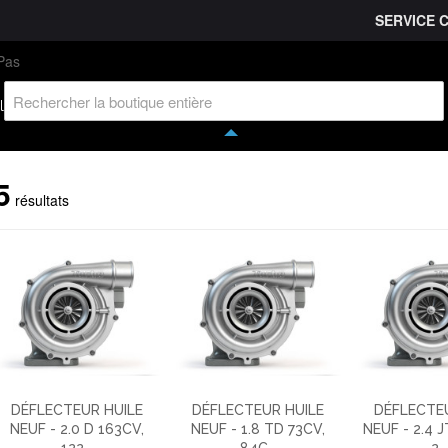
SERVICE 
L'entreprise
Savoir-faire
Accès partenaire
Ca
l
5
résultats
DÉFLECTEUR HUILE
DÉFLECTEUR HUILE
DÉFLECTEU
NEUF - 2.0 D 163CV,
NEUF - 1.8 TD 73CV,
NEUF - 2.4 
122...
84C...
2..