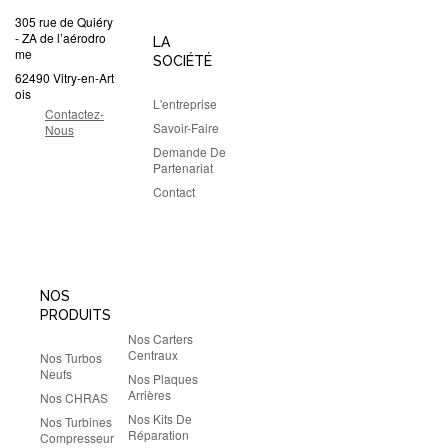
305 rue de Quiéry
- ZA de l’aérodro
LA
me
SOCIÉTÉ
62490 Vitry-en-Art
ois
L'entreprise
Contactez-
Savoir-Faire
Nous
Demande De
Partenariat
Contact
NOS
PRODUITS
Nos Carters
Centraux
Nos Turbos
Neufs
Nos Plaques
Arrières
Nos CHRAS
Nos Kits De
Nos Turbines
Réparation
Compresseur