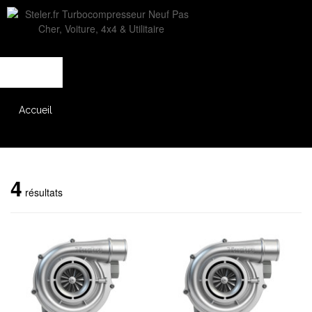
L'entreprise
Savoir-faire
Accès partenaire
Accueil
Catalogue
4
résultats