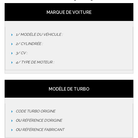
MARQUE DE VOITURE
1/ MODÈLE DU VÉHICULE :
2/ CYLINDRÉE :
3/ CV :
4/ TYPE DE MOTEUR :
MODÈLE DE TURBO
CODE TURBO ORIGINE
OU
RÉFÉRENCE D’ORIGINE
OU
RÉFÉRENCE FABRICANT