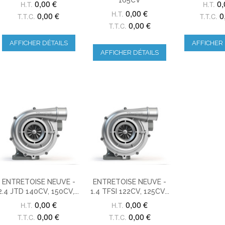
0,00 €
0,
H.T.
H.T.
0,00 €
H.T.
0,00 €
0
T.T.C.
T.T.C.
0,00 €
T.T.C.
AFFICHER DÉTAILS
AFFICHER 
AFFICHER DÉTAILS
ENTRETOISE NEUVE -
ENTRETOISE NEUVE -
2.4 JTD 140CV, 150CV,...
1.4 TFSI 122CV, 125CV...
0,00 €
0,00 €
H.T.
H.T.
0,00 €
0,00 €
T.T.C.
T.T.C.