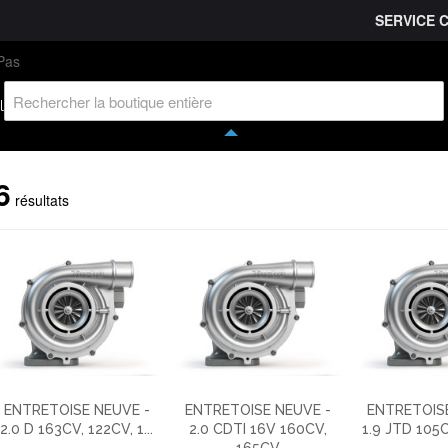
SERVICE 
L'entreprise
Savoir-faire
Accès partenaire
Ca
l
6
résultats
ENTRETOISE NEUVE -
ENTRETOISE NEUVE -
ENTRETOISE
2.0 D 163CV, 122CV, 1...
2.0 CDTI 16V 160CV,
1.9 JTD 105CV
165CV