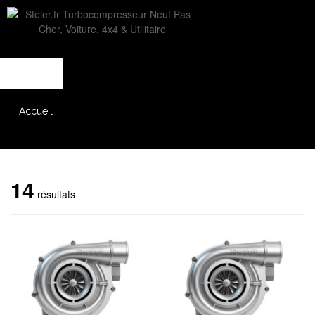
L'entreprise
Savoir-faire
Accès partenaire
Accueil
Catalogue
14
résultats