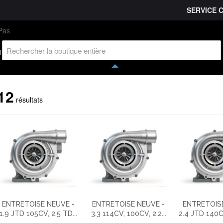
SERVICE 
L'entreprise
Savoir-faire
Accès partenaire
Ca
l
12
résultats
ENTRETOISE NEUVE -
ENTRETOISE NEUVE -
ENTRETOISE
1.9 JTD 105CV, 2.5 TD...
3.3 114CV, 100CV, 2.2...
2.4 JTD 140CV