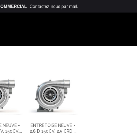
COMMERCIAL
Contactez-nous
par mail
.
talogue
 NEUVE -
ENTRETOISE NEUVE -
, 150CV,...
2.8 D 150CV, 2.5 CRD ...