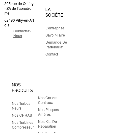
305 rue de Quiéry
- ZA de l’aérodro
LA
me
SOCIÉTÉ
62490 Vitry-en-Art
ois
L'entreprise
Contactez-
Savoir-Faire
Nous
Demande De
Partenariat
Contact
NOS
PRODUITS
Nos Carters
Centraux
Nos Turbos
Neufs
Nos Plaques
Arrières
Nos CHRAS
Nos Kits De
Nos Turbines
Réparation
Compresseur