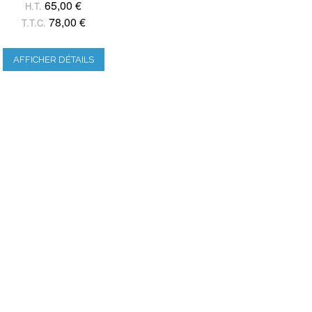
65,00 €
H.T.
78,00 €
T.T.C.
AFFICHER DÉTAILS