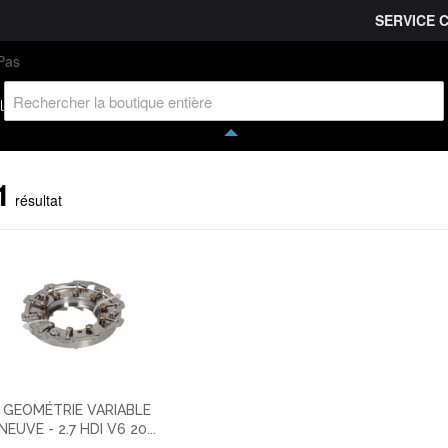
SERVICE 
L'entreprise
Savoir-faire
Accès partenaire
Ca
l
1
résultat
GEOMÉTRIE VARIABLE
NEUVE - 2.7 HDI V6 20...