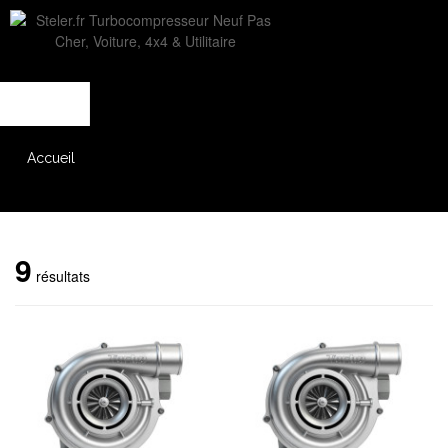
L'entreprise
Savoir-faire
Accès partenaire
Accueil
Catalogue
9
résultats