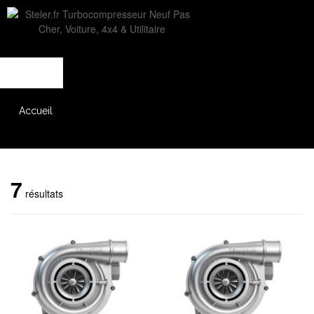
L'entreprise
Savoir-faire
Accès partenaire
Accueil
Catalogue
7
résultats