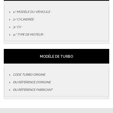
1/ MODÈLE DU VÉHICULE :
2/ CYLINDRÉE :
3/ CV :
4/ TYPE DE MOTEUR :
MODÈLE DE TURBO
CODE TURBO ORIGINE
OU
RÉFÉRENCE D’ORIGINE
OU
RÉFÉRENCE FABRICANT