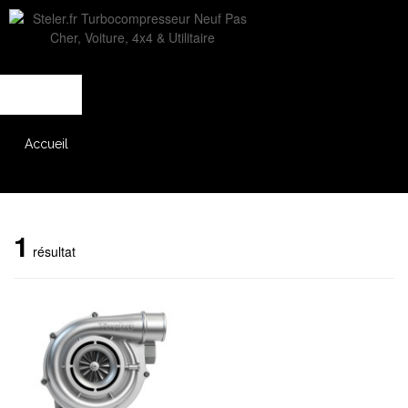
L'entreprise
Savoir-faire
Accès partenaire
Accueil
Catalogue
1
résultat