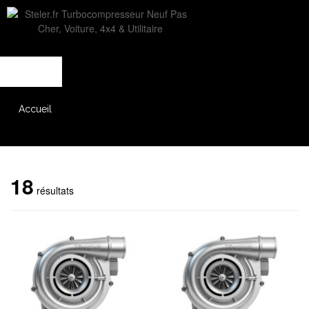
L'entreprise
Savoir-faire
Accès partenaire
Accueil
Catalogue
18
résultats