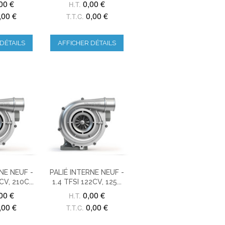
00 €
0,00 €
H.T.
,00 €
0,00 €
T.T.C.
DÉTAILS
AFFICHER DÉTAILS
NE NEUF -
PALIÉ INTERNE NEUF -
V, 210C...
1.4 TFSI 122CV, 125...
00 €
0,00 €
H.T.
,00 €
0,00 €
T.T.C.