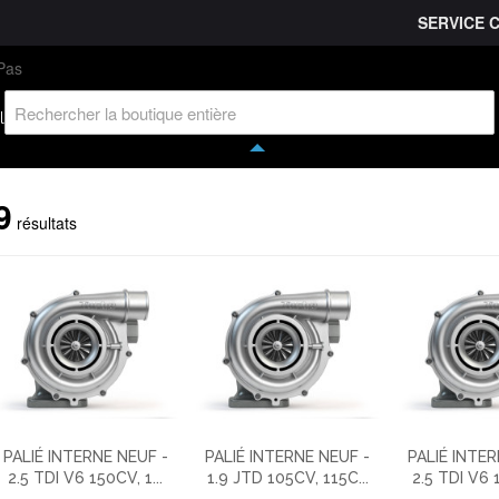
SERVICE 
L'entreprise
Savoir-faire
Accès partenaire
Ca
l
9
résultats
PALIÉ INTERNE NEUF -
PALIÉ INTERNE NEUF -
PALIÉ INTER
2.5 TDI V6 150CV, 1...
1.9 JTD 105CV, 115C...
2.5 TDI V6 1