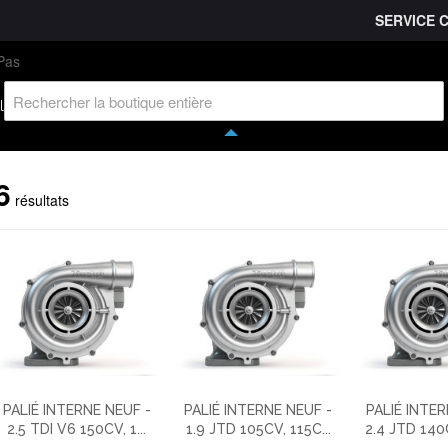
SERVICE 
L'entreprise
Savoir-faire
Accès partenaire
Ca
l
6
résultats
PALIÉ INTERNE NEUF -
PALIÉ INTERNE NEUF -
PALIÉ INTER
2.5 TDI V6 150CV, 1...
1.9 JTD 105CV, 115C...
2.4 JTD 140C