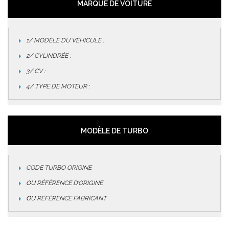
MARQUE DE VOITURE
1/ MODÈLE DU VÉHICULE :
2/ CYLINDRÉE :
3/ CV :
4/ TYPE DE MOTEUR :
MODÈLE DE TURBO
CODE TURBO ORIGINE
OU
RÉFÉRENCE D’ORIGINE
OU
RÉFÉRENCE FABRICANT