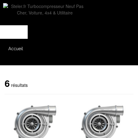
L'entreprise
Savoir-faire
Accès partenaire
Accueil
Catalogue
6
résultats