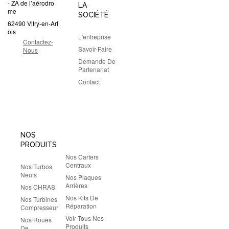
- ZA de l’aérodro
LA
me
SOCIÉTÉ
62490 Vitry-en-Art
ois
L'entreprise
Contactez-
Savoir-Faire
Nous
Demande De
Partenariat
Contact
NOS
PRODUITS
Nos Carters
Centraux
Nos Turbos
Neufs
Nos Plaques
Arrières
Nos CHRAS
Nos Kits De
Nos Turbines
Réparation
Compresseur
Voir Tous Nos
Nos Roues
Produits
De