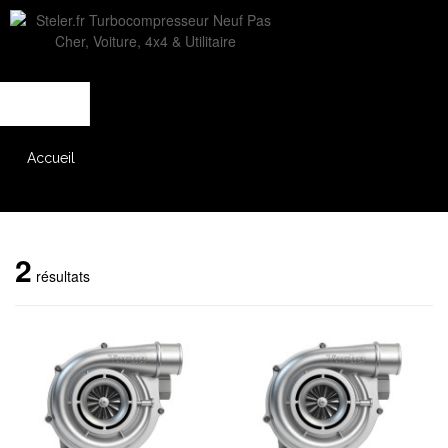
L'entreprise
Savoir-faire
Accès partenaire
Accueil
Catalogue
2
résultats