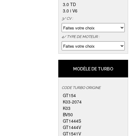
3.0 TD
3.0 i V6
3/ CV :
4/ TYPE DE MOTEUR :
MODÈLE DE TURBO
CODE TURBO ORIGINE
GT154
K03-2074
K03
BV50
GT1444S
GT1444V
GT1541V