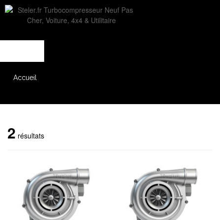
L'entreprise
Savoir-faire
Accès partenaire
Accueil
Catalogue
2
résultats