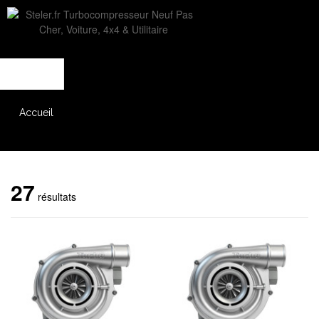
L'entreprise
Savoir-faire
Accès partenaire
Accueil
Catalogue
27
résultats