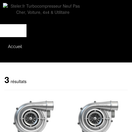
L'entreprise
Savoir-faire
Accès partenaire
Accueil
Catalogue
3
résultats