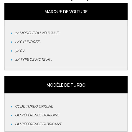
MARQUE DE VOITURE
1/ MODÈLE DU VÉHICULE :
2/ CYLINDRÉE :
3/ CV :
4/ TYPE DE MOTEUR :
MODÈLE DE TURBO
CODE TURBO ORIGINE
OU
RÉFÉRENCE D’ORIGINE
OU
RÉFÉRENCE FABRICANT