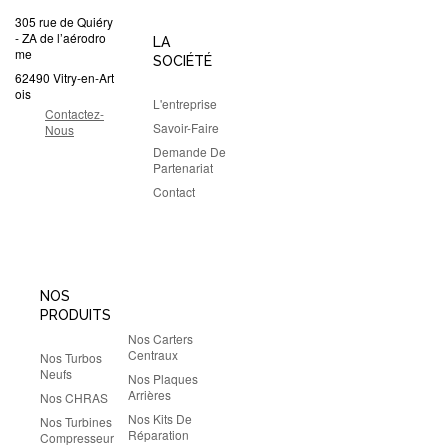
305 rue de Quiéry
- ZA de l’aérodro
LA
me
SOCIÉTÉ
62490 Vitry-en-Art
ois
L'entreprise
Contactez-
Savoir-Faire
Nous
Demande De
Partenariat
Contact
NOS
PRODUITS
Nos Carters
Centraux
Nos Turbos
Neufs
Nos Plaques
Arrières
Nos CHRAS
Nos Kits De
Nos Turbines
Réparation
Compresseur