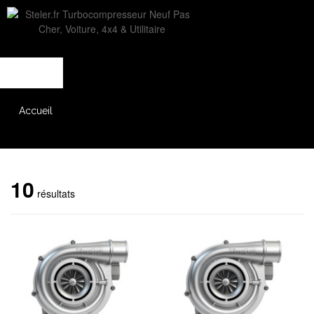
L'entreprise
Savoir-faire
Accès partenaire
Accueil
Catalogue
10
résultats