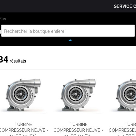
SERVICE 
L'entreprise
Savoir-faire
Accès partenaire
Ca
l
34
résultats
TURBINE
TURBINE
TURB
COMPRESSEUR NEUVE -
COMPRESSEUR NEUVE -
COMPRESSEU
2.5 TD 125CV...
3.1 TD 115CV...
3.0 CDTI