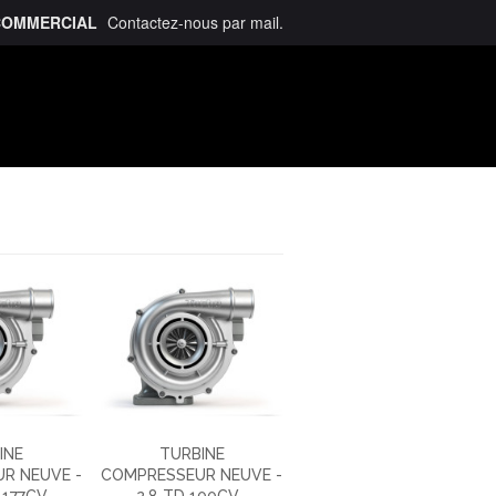
COMMERCIAL
Contactez-nous
par mail
.
talogue
INE
TURBINE
R NEUVE -
COMPRESSEUR NEUVE -
 177CV
2.8 TD 100CV...