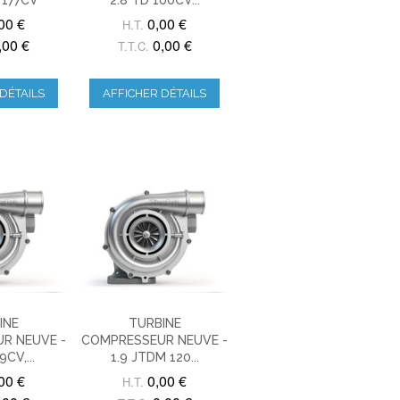
00 €
0,00 €
H.T.
,00 €
0,00 €
T.T.C.
DÉTAILS
AFFICHER DÉTAILS
INE
TURBINE
R NEUVE -
COMPRESSEUR NEUVE -
9CV,...
1.9 JTDM 120...
00 €
0,00 €
H.T.