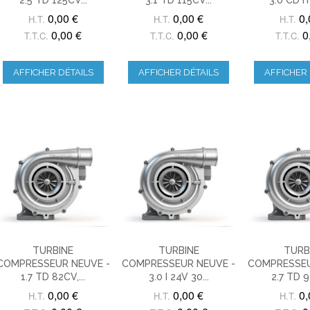
0,00 €
0,00 €
0,
H.T.
H.T.
H.T.
0,00 €
0,00 €
0
T.T.C.
T.T.C.
T.T.C.
AFFICHER DÉTAILS
AFFICHER DÉTAILS
AFFICHER 
TURBINE
TURBINE
TURB
COMPRESSEUR NEUVE -
COMPRESSEUR NEUVE -
COMPRESSEU
1.7 TD 82CV,...
3.0 I 24V 30...
2.7 TD 9
0,00 €
0,00 €
0,
H.T.
H.T.
H.T.