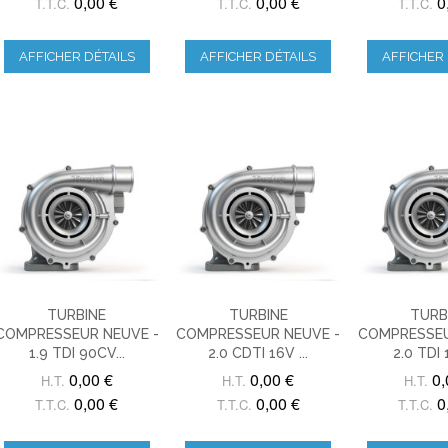
0,00 €
0,00 €
0
T.T.C.
T.T.C.
T.T.C.
AFFICHER DÉTAILS
AFFICHER DÉTAILS
AFFICHER 
TURBINE
TURBINE
TURB
COMPRESSEUR NEUVE -
COMPRESSEUR NEUVE -
COMPRESSEU
1.9 TDI 90CV...
2.0 CDTI 16V ...
2.0 TDI 
0,00 €
0,00 €
0,
H.T.
H.T.
H.T.
0,00 €
0,00 €
0
T.T.C.
T.T.C.
T.T.C.