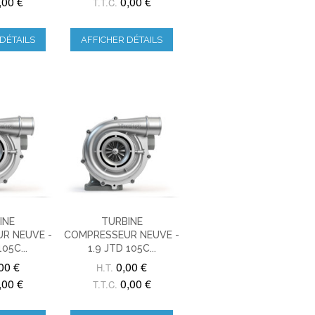
,00 €
0,00 €
T.T.C.
DÉTAILS
AFFICHER DÉTAILS
INE
TURBINE
R NEUVE -
COMPRESSEUR NEUVE -
105C...
1.9 JTD 105C...
00 €
0,00 €
H.T.
,00 €
0,00 €
T.T.C.