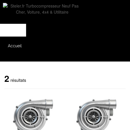
L'entreprise
Savoir-faire
Accès partenaire
Accueil
Catalogue
2
résultats