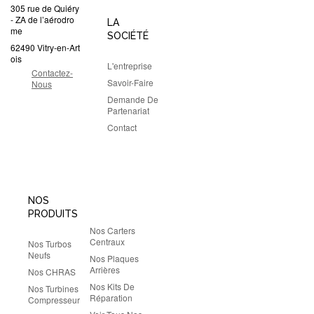
305 rue de Quiéry
- ZA de l’aérodro
LA
me
SOCIÉTÉ
62490 Vitry-en-Art
ois
L'entreprise
Contactez-
Savoir-Faire
Nous
Demande De
Partenariat
Contact
NOS
PRODUITS
Nos Carters
Centraux
Nos Turbos
Neufs
Nos Plaques
Arrières
Nos CHRAS
Nos Kits De
Nos Turbines
Réparation
Compresseur