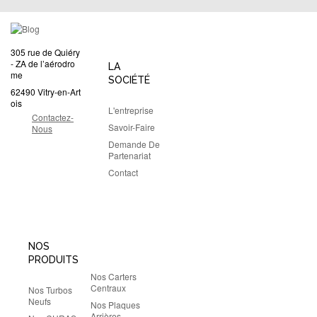
305 rue de Quiéry
- ZA de l’aérodro
LA
me
SOCIÉTÉ
62490 Vitry-en-Art
ois
L'entreprise
Contactez-
Savoir-Faire
Nous
Demande De
Partenariat
Contact
NOS
PRODUITS
Nos Carters
Centraux
Nos Turbos
Neufs
Nos Plaques
Arrières