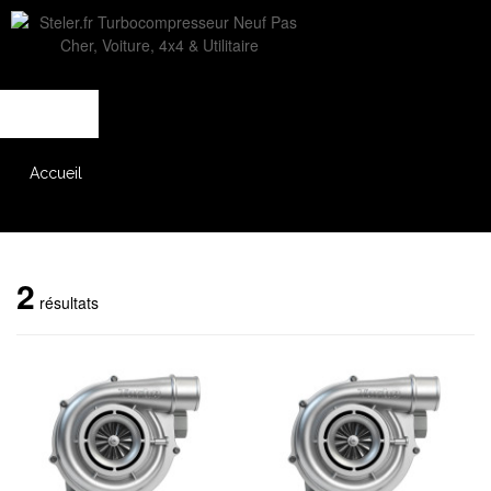
L'entreprise
Savoir-faire
Accès partenaire
Accueil
Catalogue
2
résultats