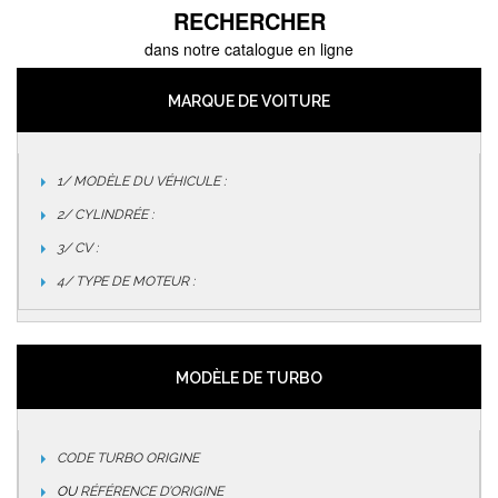
RECHERCHER
dans notre catalogue en ligne
MARQUE DE VOITURE
1/ MODÈLE DU VÉHICULE :
2/ CYLINDRÉE :
3/ CV :
4/ TYPE DE MOTEUR :
MODÈLE DE TURBO
CODE TURBO ORIGINE
OU
RÉFÉRENCE D’ORIGINE