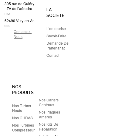
305 rue de Quiéry
- ZA de l’aérodro
LA
me
SOCIÉTÉ
62490 Vitry-en-Art
ois
L'entreprise
Contactez-
Savoir-Faire
Nous
Demande De
Partenariat
Contact
NOS
PRODUITS
Nos Carters
Centraux
Nos Turbos
Neufs
Nos Plaques
Arrières
Nos CHRAS
Nos Kits De
Nos Turbines
Réparation
Compresseur