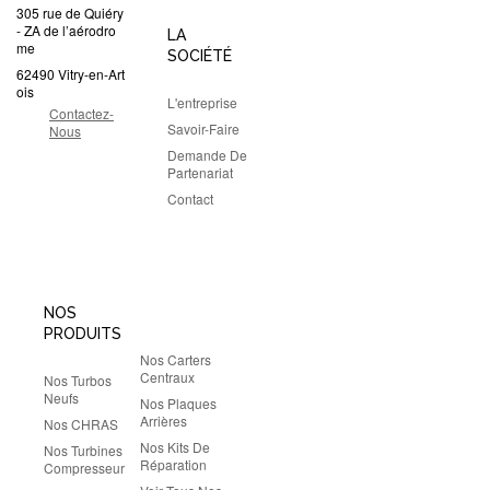
305 rue de Quiéry
- ZA de l’aérodro
LA
me
SOCIÉTÉ
62490 Vitry-en-Art
ois
L'entreprise
Contactez-
Savoir-Faire
Nous
Demande De
Partenariat
Contact
NOS
PRODUITS
Nos Carters
Centraux
Nos Turbos
Neufs
Nos Plaques
Arrières
Nos CHRAS
Nos Kits De
Nos Turbines
Réparation
Compresseur