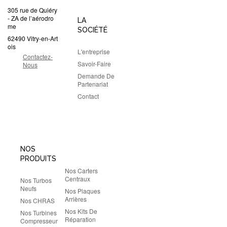
305 rue de Quiéry
- ZA de l’aérodro
LA
me
SOCIÉTÉ
62490 Vitry-en-Art
ois
L'entreprise
Contactez-
Savoir-Faire
Nous
Demande De
Partenariat
Contact
NOS
PRODUITS
Nos Carters
Centraux
Nos Turbos
Neufs
Nos Plaques
Arrières
Nos CHRAS
Nos Kits De
Nos Turbines
Réparation
Compresseur