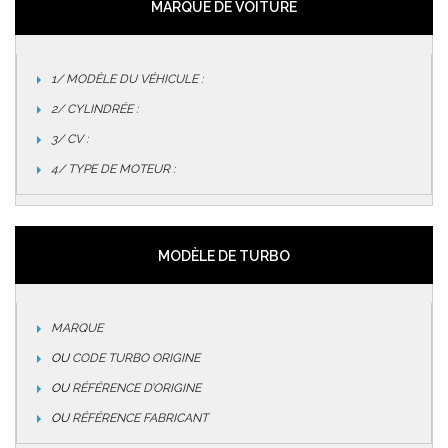
MARQUE DE VOITURE
1/ MODÈLE DU VÉHICULE :
2/ CYLINDRÉE :
3/ CV :
4/ TYPE DE MOTEUR :
MODÈLE DE TURBO
MARQUE
OU
CODE TURBO ORIGINE
OU
RÉFÉRENCE D’ORIGINE
OU
RÉFÉRENCE FABRICANT