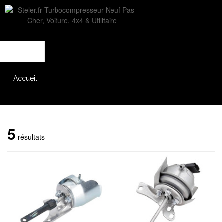
L'entreprise
Savoir-faire
Accès partenaire
Accueil
Catalogue
5
résultats