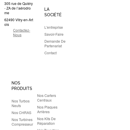
305 rue de Quiéry
- ZA de l’aérodro
LA
me
SOCIÉTÉ
62490 Vitry-en-Art
ois
L'entreprise
Contactez-
Savoir-Faire
Nous
Demande De
Partenariat
Contact
NOS
PRODUITS
Nos Carters
Centraux
Nos Turbos
Neufs
Nos Plaques
Arrières
Nos CHRAS
Nos Kits De
Nos Turbines
Réparation
Compresseur