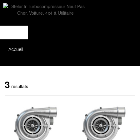
L'entreprise
Savoir-faire
Accès partenaire
Accueil
Catalogue
3
résultats