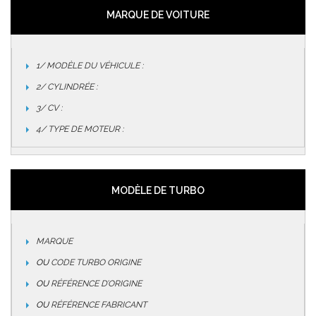
MARQUE DE VOITURE
1/ MODÈLE DU VÉHICULE :
2/ CYLINDRÉE :
3/ CV :
4/ TYPE DE MOTEUR :
MODÈLE DE TURBO
MARQUE
OU
CODE TURBO ORIGINE
OU
RÉFÉRENCE D’ORIGINE
OU
RÉFÉRENCE FABRICANT