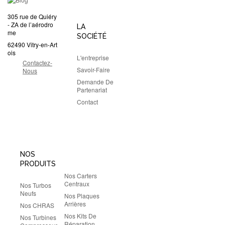
305 rue de Quiéry
- ZA de l’aérodro
LA
me
SOCIÉTÉ
62490 Vitry-en-Art
ois
L'entreprise
Contactez-
Savoir-Faire
Nous
Demande De
Partenariat
Contact
NOS
PRODUITS
Nos Carters
Centraux
Nos Turbos
Neufs
Nos Plaques
Arrières
Nos CHRAS
Nos Kits De
Nos Turbines
Réparation