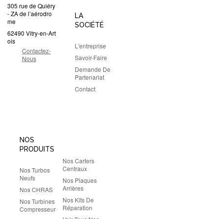
305 rue de Quiéry
- ZA de l’aérodro
LA
me
SOCIÉTÉ
62490 Vitry-en-Art
ois
L'entreprise
Contactez-
Savoir-Faire
Nous
Demande De
Partenariat
Contact
NOS
PRODUITS
Nos Carters
Centraux
Nos Turbos
Neufs
Nos Plaques
Arrières
Nos CHRAS
Nos Kits De
Nos Turbines
Réparation
Compresseur