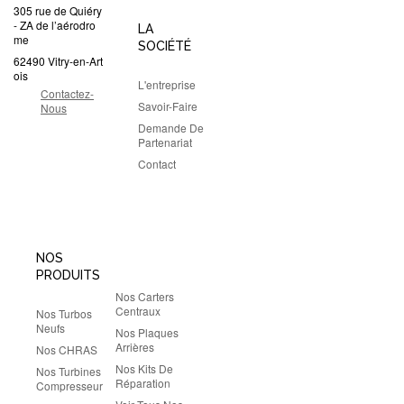
305 rue de Quiéry
- ZA de l’aérodro
LA
me
SOCIÉTÉ
62490 Vitry-en-Art
ois
L'entreprise
Contactez-
Savoir-Faire
Nous
Demande De
Partenariat
Contact
NOS
PRODUITS
Nos Carters
Centraux
Nos Turbos
Neufs
Nos Plaques
Arrières
Nos CHRAS
Nos Kits De
Nos Turbines
Réparation
Compresseur