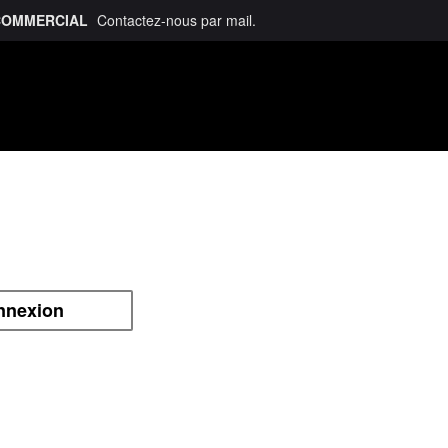
COMMERCIAL
Contactez-nous
par mail
.
talogue
nnexion