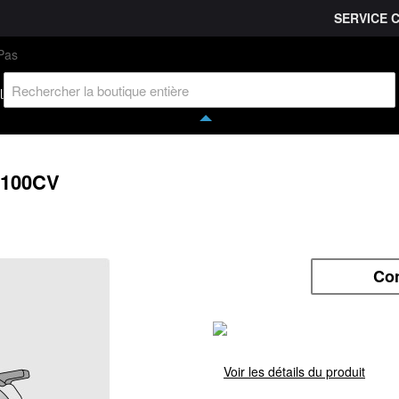
SERVICE 
L'entreprise
Savoir-faire
Accès partenaire
Ca
l
 100CV
Co
Voir les détails du produit