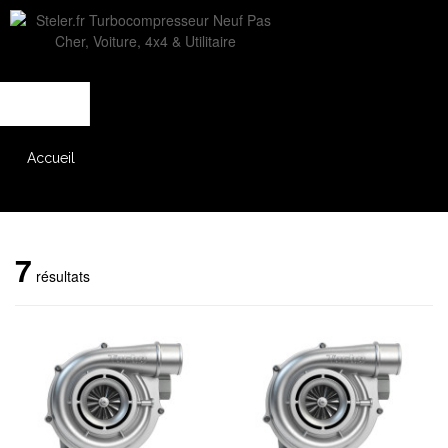
L'entreprise
Savoir-faire
Accès partenaire
Accueil
Catalogue
7
résultats