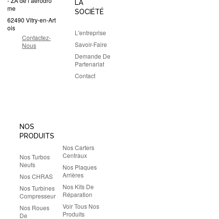
- ZA de l’aérodro
LA
me
SOCIÉTÉ
62490 Vitry-en-Art
ois
L'entreprise
Contactez-
Savoir-Faire
Nous
Demande De
Partenariat
Contact
NOS
PRODUITS
Nos Carters
Centraux
Nos Turbos
Neufs
Nos Plaques
Arrières
Nos CHRAS
Nos Kits De
Nos Turbines
Réparation
Compresseur
Voir Tous Nos
Nos Roues
Produits
De