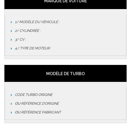
MARQUE DE VOITURE
1/ MODÈLE DU VÉHICULE :
2/ CYLINDRÉE :
3/ CV :
4/ TYPE DE MOTEUR :
MODÈLE DE TURBO
CODE TURBO ORIGINE
OU
RÉFÉRENCE D’ORIGINE
OU
RÉFÉRENCE FABRICANT