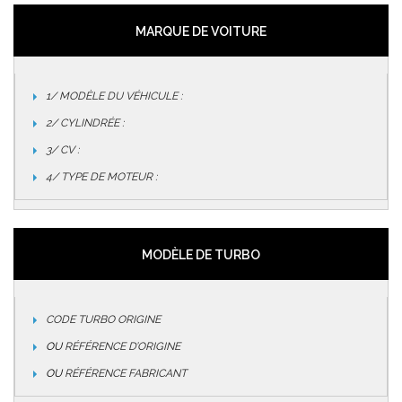
MARQUE DE VOITURE
1/ MODÈLE DU VÉHICULE :
2/ CYLINDRÉE :
3/ CV :
4/ TYPE DE MOTEUR :
MODÈLE DE TURBO
CODE TURBO ORIGINE
OU
RÉFÉRENCE D’ORIGINE
OU
RÉFÉRENCE FABRICANT