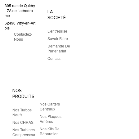
305 rue de Quiéry
- ZA de l’aérodro
LA
me
SOCIÉTÉ
62490 Vitry-en-Art
ois
L'entreprise
Contactez-
Savoir-Faire
Nous
Demande De
Partenariat
Contact
NOS
PRODUITS
Nos Carters
Centraux
Nos Turbos
Neufs
Nos Plaques
Arrières
Nos CHRAS
Nos Kits De
Nos Turbines
Réparation
Compresseur