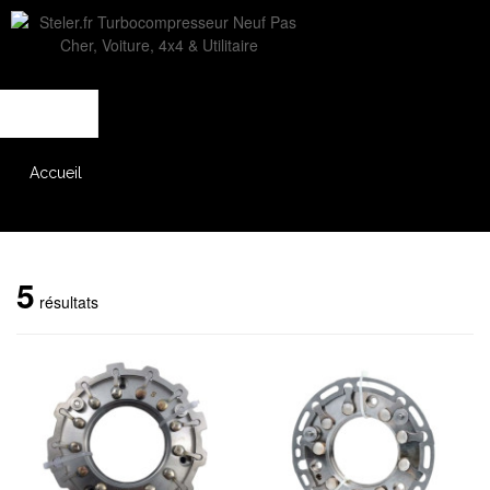
L'entreprise
Savoir-faire
Accès partenaire
Accueil
Catalogue
5
résultats