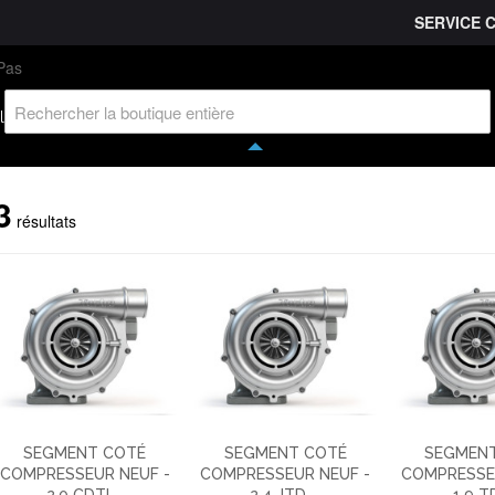
SERVICE 
L'entreprise
Savoir-faire
Accès partenaire
Ca
l
3
résultats
SEGMENT COTÉ
SEGMENT COTÉ
SEGMEN
COMPRESSEUR NEUF -
COMPRESSEUR NEUF -
COMPRESSE
2.0 CDTI ...
2.4 JTD ...
1.9 TDI